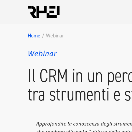
Home
/ Webinar
Webinar
Il CRM in un per
tra strumenti e s
Approfondite la conoscenza degli strumenti
che rendono efficiente l’utilizzo della po