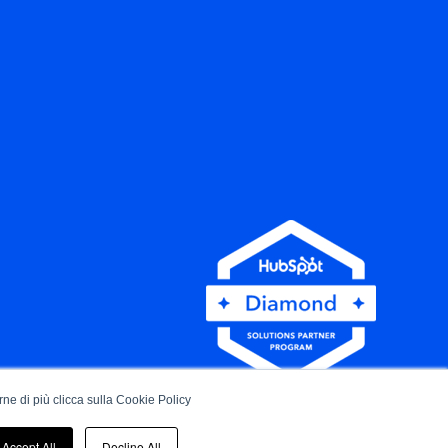
rne di più clicca sulla
Cookie Policy
Accept All
Decline All