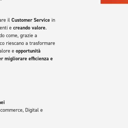
re il
Customer Service
in
ienti e
creando valore
.
o come, grazie a
icco riescano a trasformare
valore e
opportunità
r migliorare efficienza e
hei
Ecommerce, Digital e