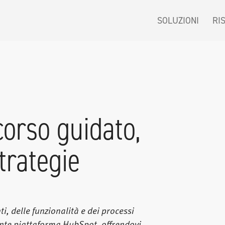
SOLUZIONI
RI
corso guidato,
trategie
, delle funzionalità e dei processi
tente piattaforma HubSpot, offrendovi