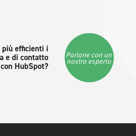
più efficienti i
Parlane con un
a e di contatto
nostro esperto
con HubSpot?