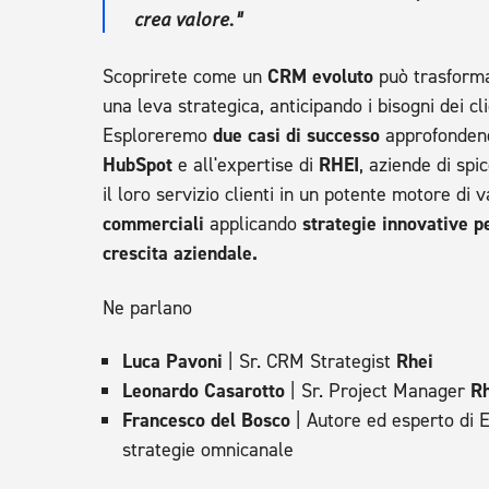
crea valore."
Scoprirete come un
CRM evoluto
può trasforma
una leva strategica, anticipando i bisogni dei cl
Esploreremo
due casi di successo
approfondend
HubSpot
e all'expertise di
RHEI
, aziende di sp
il loro servizio clienti in un potente motore di 
commerciali
applicando
strategie innovative pe
crescita aziendale.
Ne parlano
Luca Pavoni
| Sr. CRM Strategist
Rhei
Leonardo Casarotto
| Sr. Project Manager
R
Francesco del Bosco
| Autore ed esperto di 
strategie omnicanale