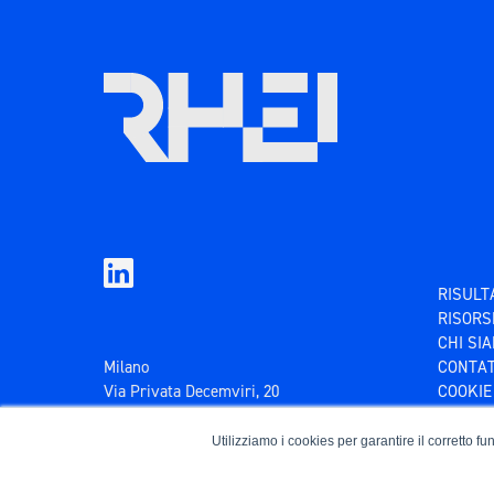
RISULT
RISORS
CHI SI
Milano
CONTAT
Via Privata Decemviri, 20
COOKIE
20137 Città Metropolitana di Milano
PRIVAC
Utilizziamo i cookies per garantire il corretto f