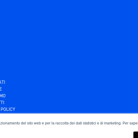
ATI
E
AMO
TI
 POLICY
Y POLICY
unzionamento del sito web e per la raccolta dei dati statistici e di marketing. Per sape