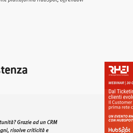
stenza
rtunità?
Grazie ad un CRM
ni, risolve criticità e